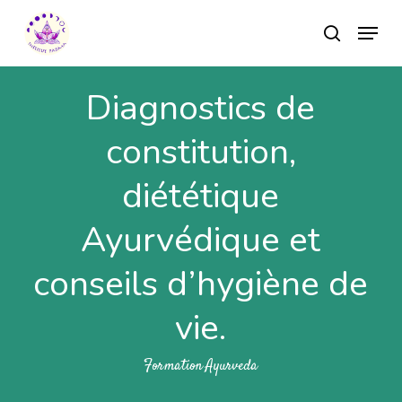
Skip
Menu
to
search
main
Close
content
Menu
Diagnostics de
constitution,
diététique
Ayurvédique et
conseils d’hygiène de
vie.
Formation Ayurveda