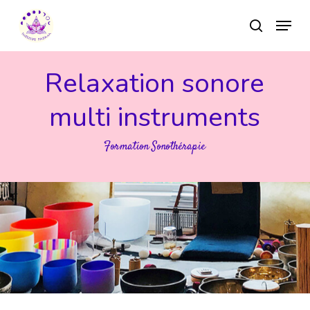
Skip
Menu
to
search
main
Close
content
Menu
Relaxation sonore
multi instruments
Formation Sonothérapie