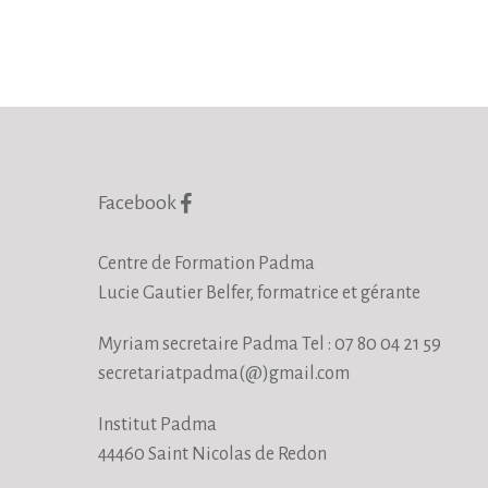
Facebook
Centre de Formation Padma
Lucie Gautier Belfer, formatrice et gérante
Myriam secretaire Padma Tel : 07 80 04 21 59
secretariatpadma(@)gmail.com
Institut Padma
44460 Saint Nicolas de Redon