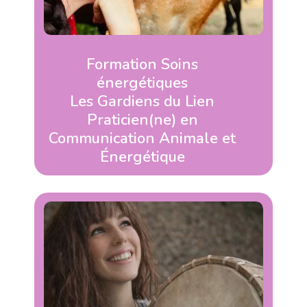
Formation Soins
énergétiques
Les Gardiens du Lien
Praticien(ne) en
Communication Animale et
Énergétique