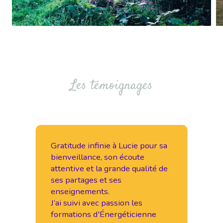
Les témoignages
Gratitude infinie à Lucie pour sa
J
à
bienveillance, son écoute
c
-
attentive et la grande qualité de
C
ses partages et ses
p
enseignements.
O
es
J’ai suivi avec passion les
e
formations d'Énergéticienne
d