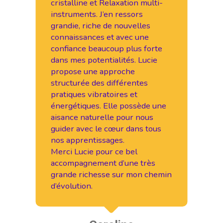
cristalline et Relaxation multi-
e
instruments. J’en ressors
s
ce
grandie, riche de nouvelles
L
connaissances et avec une
c
confiance beaucoup plus forte
s
dans mes potentialités. Lucie
C
propose une approche
p
structurée des différentes
e
pratiques vibratoires et
J
énergétiques. Elle possède une
q
aisance naturelle pour nous
d
guider avec le cœur dans tous
nos apprentissages.
Merci Lucie pour ce bel
accompagnement d’une très
grande richesse sur mon chemin
d’évolution.