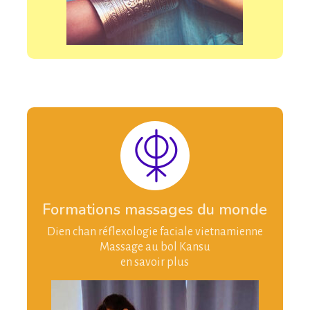
Formations massages du monde
Dien chan réflexologie faciale vietnamienne
Massage au bol Kansu
en savoir plus