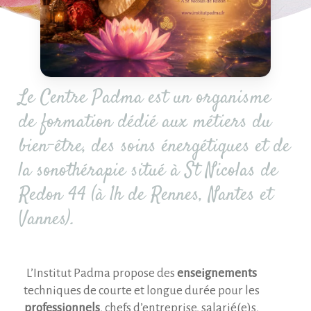
Le Centre Padma est un organisme
de formation dédié aux métiers du
bien-être, des soins énergétiques et de
la sonothérapie situé à St Nicolas de
Redon 44 (à 1h de Rennes, Nantes et
Vannes).
L’Institut Padma propose des
enseignements
techniques de courte et longue durée pour les
professionnels
, chefs d’entreprise, salarié(e)s,