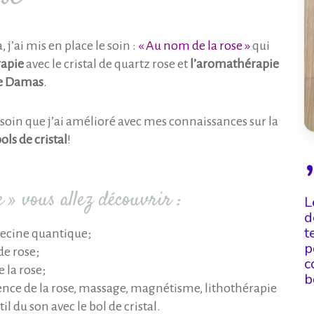
 j’ai mis en place le soin :
« Au nom de la rose »
qui
rapie
avec le cristal de quartz rose et
l’aromathérapie
 de Damas
.
 soin que j’ai amélioré avec mes connaissances sur la
bols de cristal
!
 » vous allez découvrir :
L
d
t
édecine quantique;
p
de rose;
c
 la rose;
b
ssence de la rose, massage, magnétisme, lithothérapie
il du son avec le bol de cristal.