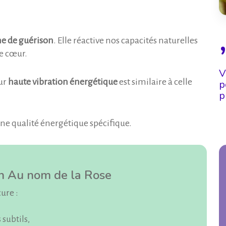
ne de guérison
. Elle réactive nos capacités naturelles
re cœur.
V
eur
haute vibration
énergétique
est similaire à celle
p
p
ne qualité énergétique spécifique.
in Au nom de la Rose
ure :
 subtils,