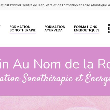
nstitut Padma Centre de Bien-être et de Formation en Loire Atlantique 
I
T
FORMATION
FORMATION
FORMATIONS
SONOTHERAPIE
AYURVEDA
ENERGETIQUES
in Au Nom de la R
tion Sonothérapie et Énerg