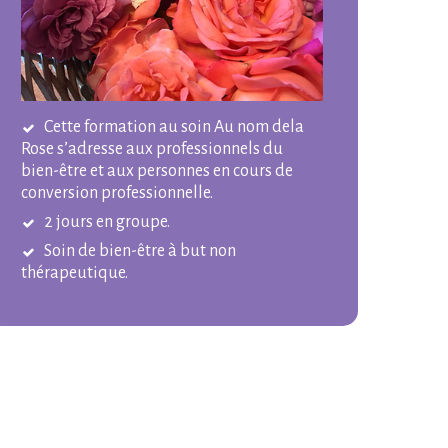
Cette formation au soin Au nom dela
Rose s’adresse aux professionnels du
bien-être et aux personnes en cours de
conversion professionnelle.
2 jours en groupe.
Soin de bien-être à but non
thérapeutique.