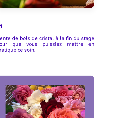
”
ente de bols de cristal à la fin du stage
our que vous puissiez mettre en
ratique ce soin.